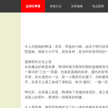
盐湖百事通
美食文化
体育健康
热点新闻
今人对盖碗的释读：茶具，带盖的小碗，始见于明代宣
熙盖碗，规格大小不等，器型多样，是当时饮茶用具的
盖碗里的文化之道
从收藏品的角度来看，明淸时期与唐宋时期的盖碗既有
一碟式的“三合一”茶盏，也就是盖碗的前身。盏托的发
不便，其女便想出一法，取一小碟垫托在盏下。但刚要
手。后来又让漆工做成了漆制品，称为“盏托”。一盏一
明代后，在茶盏上加盖，既增加了茶盏的保温性，使之
汤面上的茶叶，更增添一份喝茶的情趣。
古人用茶盏、盏盖和茶盏托这三位一体的盖碗作茶具有