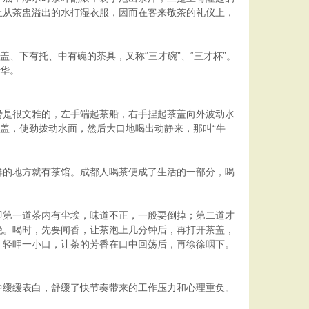
止从茶盅溢出的水打湿衣服，因而在客来敬茶的礼仪上，
、下有托、中有碗的茶具，又称“三才碗”、“三才杯”。
精华。
势是很文雅的，左手端起茶船，右手捏起茶盖向外波动水
盖，使劲拨动水面，然后大口地喝出动静来，那叫“牛
群的地方就有茶馆。成都人喝茶便成了生活的一部分，喝
即第一道茶内有尘埃，味道不正，一般要倒掉；第二道才
绝。喝时，先要闻香，让茶泡上几分钟后，再打开茶盖，
，轻呷一小口，让茶的芳香在口中回荡后，再徐徐咽下。
中缓缓表白，舒缓了快节奏带来的工作压力和心理重负。