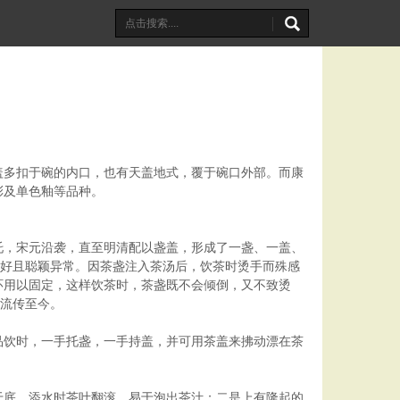
盖多扣于碗的内口，也有天盖地式，覆于碗口外部。而康
彩及单色釉等品种。
托，宋元沿袭，直至明清配以盏盖，形成了一盏、一盖、
同好且聪颖异常。因茶盏注入茶汤后，饮茶时烫手而殊感
环用以固定，这样饮茶时，茶盏既不会倾倒，又不致烫
代流传至今。
品饮时，一手托盏，一手持盖，并可用茶盖来拂动漂在茶
于底，添水时茶叶翻滚，易于泡出茶汁；二是上有隆起的