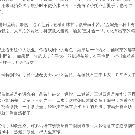
可用来遮挡茶沫，饮茶时不使茶沫沾唇；三是有了茶托不会烫手，也可防
好。
是用盖碗。果然，泡了之后，色清而味甘，微香而小苦。”盖碗是一种上有盖
载之、人育之的灵物，将茶拨入盖碗，喻意“三才合一”共同化育出茶的
态上看出这个人职业。你看戏剧中的角色，如果是一个秀才，他喝茶的姿
“斯文”。如果是一介武夫，左手大把的抓起茶船，右手也是一把抓拿着茶
样子，那叫“淑女”。
一种特别嗜好，整个成都大大小小的茶馆、茶楼就有三千多家，几乎有人
喝盖碗茶是有讲究的，品茶时讲究一道渣、二道茶、三道四道是精华，意
水不能喝完，要留下三分之一当母水，这样茶味才能久留于碗中，绵香不
手托着茶托，一手拿茶盖，轻轻拨去浮在茶水上面的茶沫，乘着芳香正妙
也就润泽而悠扬了。
友情，闲谈沧桑。许多话语在缕缕茶香中慢慢道来，太多情意在悠悠茶韵
清风中，豁然开朗处，得人生真谛。