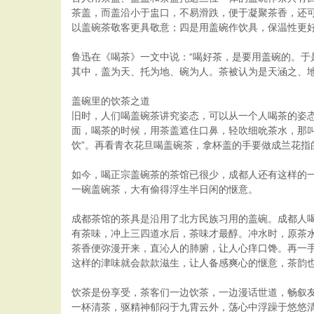
茶盖，而盖沿小于盅口，不易滑跌，便于凝聚茶香，还
以盖碗茶敬客更具敬意；四是用盖碗作饮具，保温性更
鲁迅在《喝茶》一文中说：“喝好茶，是要用盖碗的。于
其中，盖为天、托为地、碗为人。茶被认为是天涵之、地
盖碗里的饮茶之道
旧时，人们喝盖碗茶讲究姿态，可以从一个人喝茶的姿
面，喝茶的时候，用茶盖遮住口鼻，轻吹细吮茶水，那叫
饮”。再看青衣花旦喝盖碗茶，拿杯盖的手要做成兰花指的
如今，喝正宗盖碗茶的茶馆已很少，成都人还有这样的
一碗盖碗茶，大有偷得浮生半日闲的惬意。
成都茶馆的茶具是沿用了北方民族习用的盖碗。成都人
有茶味，冲上三四道水后，茶味才最醇。冲水时，原茶
茶香便弥漫开来，直沁人的肺腑，让人心痒口馋。再一
这样的津味就会款款滋生，让人备感爽心的惬意，茶韵
饮茶是份享受，茶客们一边饮茶，一边漫话世道，畅叙
一杯清茶，驱精神郁闷于九霄云外，荡心中浮躁于悠悠