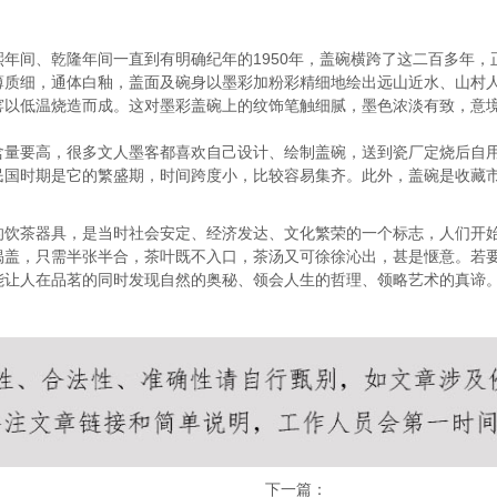
年间、乾隆年间一直到有明确纪年的1950年，盖碗横跨了这二百多年
薄质细，通体白釉，盖面及碗身以墨彩加粉彩精细地绘出远山近水、山村
窑以低温烧造而成。这对墨彩盖碗上的纹饰笔触细腻，墨色浓淡有致，意
含量要高，很多文人墨客都喜欢自己设计、绘制盖碗，送到瓷厂定烧后自
民国时期是它的繁盛期，时间跨度小，比较容易集齐。此外，盖碗是收藏
的饮茶器具，是当时社会安定、经济发达、文化繁荣的一个标志，人们开
揭盖，只需半张半合，茶叶既不入口，茶汤又可徐徐沁出，甚是惬意。若
能让人在品茗的同时发现自然的奥秘、领会人生的哲理、领略艺术的真谛
下一篇：