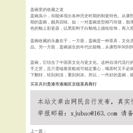
盖碗里的收藏之道
盖碗虽小，却能体现出各种历史时期的制瓷特色。从康熙
期的盖碗，颇具回味。如：一对盖碗造型精巧玲珑，胎
色的釉上彩瓷器，以黑彩料于白釉地上描绘纹饰，再入
盖碗收藏的乐趣在于，一方面，盖碗是一种茶具，文化
品。另一方面，盖碗诞生的年代比较晚，从康熙年间到
盖碗，它结合了中国茶文化与瓷文化。这种自清代流行
手之苦，且只需端着茶船就可稳定重心，喝茶时又不必
下翻转，轻刮则淡，重刮则浓。所以，一件好的盖碗，
买茶具到
贵港市港南区京纽茶具商行
上一篇：