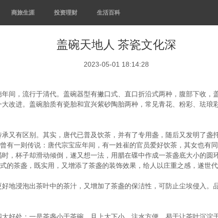
商旅生涯
投资理财
生活百科
盖碗天地人 茶瓷文化深
2023-05-01 18:14:28
德年间，流行于清代。盖碗器型有撇口式、直口折沿式两种，腹部下收，
一大改进。盖碗胎质有瓷胎和宜兴紫砂陶胎两种，常见青花、粉彩、珐琅
传承又有区别。其实，唐代已普及饮茶，并有了专用盏，随后又发明了盏
明曾有一则传说：唐代宗宝应年间，有一姓崔的官员爱好饮茶，其女也有
喝时，杯子却滑动倾倒，遂又想一法，用腊在碟中作成一茶盏底大小的圆
托式的茶盏，既实用，又增添了茶盏的装饰效果，给人以庄重之感，遂世
更好地浸泡出茶叶中的茶汁，又增加了茶盏的保洁性，可防止尘埃侵入。
四大好处：一是茶盏小于茶碗，且上大下小，注水方便，易于让茶叶沉淀