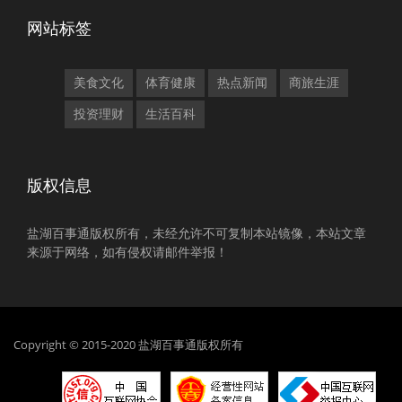
网站标签
美食文化
体育健康
热点新闻
商旅生涯
投资理财
生活百科
版权信息
盐湖百事通版权所有，未经允许不可复制本站镜像，本站文章
来源于网络，如有侵权请邮件举报！
Copyright © 2015-2020 盐湖百事通版权所有