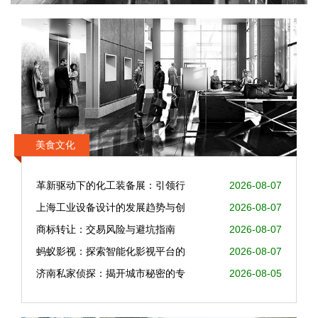
美食文化
革新驱动下的化工装备展：引领行
2026-08-07
上海工业设备设计的发展趋势与创
2026-08-07
商标转让：交易风险与避坑指南
2026-08-07
蚂蚁影视：探索智能化影视平台的
2026-08-07
济南私家侦探：揭开城市秘密的专
2026-08-05