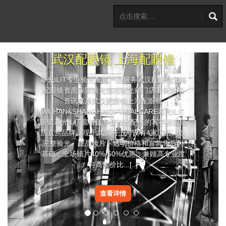
贝净 AC 国际医疗实
标准化研发体系全
配眼镜
贝净AC国际医疗实验室：标准化研发
武汉配眼镜上海
析在健康消费升级的浪潮下，产品的
门店案例新闻
与标准化程度已成为消费者信任的基
配眼镜
深耕海洋生物技术领域的代表，贝净
ARE暮光ILIT
京贝净海洋生物科技研究有限责任公
镜的写字楼眼镜
的AC国际医疗实验室，凭借其严谨的
4家门店。以
发体系，正逐步揭开高端健康管理的
和直营售后为
纱。本文将从研发逻辑、质控标准与
，兼顾高专业度
三个维度，深度拆解这一体系如何构筑起
[..]
查看详情