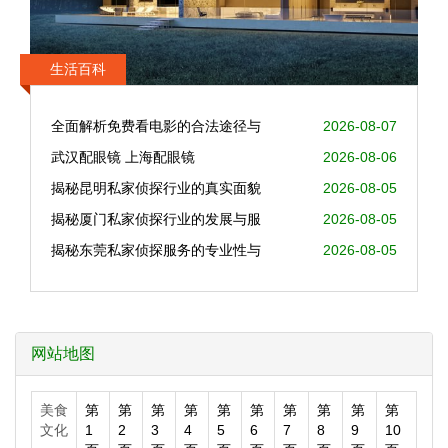
生活百科
全面解析免费看电影的合法途径与
2026-08-07
武汉配眼镜 上海配眼镜
2026-08-06
揭秘昆明私家侦探行业的真实面貌
2026-08-05
揭秘厦门私家侦探行业的发展与服
2026-08-05
揭秘东莞私家侦探服务的专业性与
2026-08-05
网站地图
美食
第
第
第
第
第
第
第
第
第
第
文化
1
2
3
4
5
6
7
8
9
10