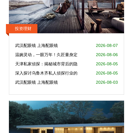
投资理财
武汉配眼镜 上海配眼镜
2026-08-07
温婉灵动，一眼万年！久匠量身定
2026-08-06
天津私家侦探：揭秘城市背后的隐
2026-08-05
深入探讨乌鲁木齐私人侦探行业的
2026-08-05
武汉配眼镜 上海配眼镜
2026-08-03