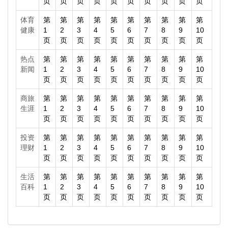
页
页
页
页
页
页
页
页
页
页
体育
第
第
第
第
第
第
第
第
第
第
健康
1
2
3
4
5
6
7
8
9
10
页
页
页
页
页
页
页
页
页
页
热点
第
第
第
第
第
第
第
第
第
第
新闻
1
2
3
4
5
6
7
8
9
10
页
页
页
页
页
页
页
页
页
页
商旅
第
第
第
第
第
第
第
第
第
第
生涯
1
2
3
4
5
6
7
8
9
10
页
页
页
页
页
页
页
页
页
页
投资
第
第
第
第
第
第
第
第
第
第
理财
1
2
3
4
5
6
7
8
9
10
页
页
页
页
页
页
页
页
页
页
生活
第
第
第
第
第
第
第
第
第
第
百科
1
2
3
4
5
6
7
8
9
10
页
页
页
页
页
页
页
页
页
页