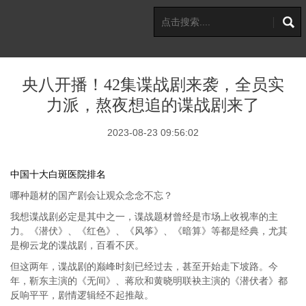
央八开播！42集谍战剧来袭，全员实
力派，熬夜想追的谍战剧来了
2023-08-23 09:56:02
中国十大白斑医院排名
哪种题材的国产剧会让观众念念不忘？
我想谍战剧必定是其中之一，谍战题材曾经是市场上收视率的主
力。《潜伏》、《红色》、《风筝》、《暗算》等都是经典，尤其
是柳云龙的谍战剧，百看不厌。
但这两年，谍战剧的巅峰时刻已经过去，甚至开始走下坡路。今
年，靳东主演的《无间》、蒋欣和黄晓明联袂主演的《潜伏者》都
反响平平，剧情逻辑经不起推敲。