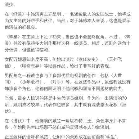
演技。
在《蜂巢》中饰演男主罗星明，一名渗透敌人的爱国战士，他将成
为女主角的好帮手和伙伴。当然，对于韩栋本人来说，这也是展示
他演技的好机会。
《蜂巢》在主角上下足了功夫，当然也不会忽略配角。不过，《蜂
巢》并没有像很多大制作那样选择一线演员。相反，该剧的选角十
分低调，但也值得信赖。
女配万妮恩知名度不高，但她出演过《孝庄秘史》、《天外飞
仙》、《聊斋志异》等经典作品，给出了非常好的表现。
男配角之一程诚也参与了多部优质电视剧的创作，包括《人世
间》、《少年歌行》、《对手》等。在这些作品中，虽然程诚没有
饰演多个角色，他都侧面证明了他驾驭和塑造不同题材的能力。
当然，最令人惊讶的还是中生代演员姚刚。作为唯一出演演的70
后，姚刚成名较早，代表作也较多，其中就有谍战剧天花板《潜
伏》。
在《潜伏》中，他饰演的戴笠一角堪称特工王。角色本身并不算
多，但姚刚先生出场那不怒自威的震慑感令人印象深刻。
正是这样的诠释和风范，让剧中的余则成在面前自称“学生”。