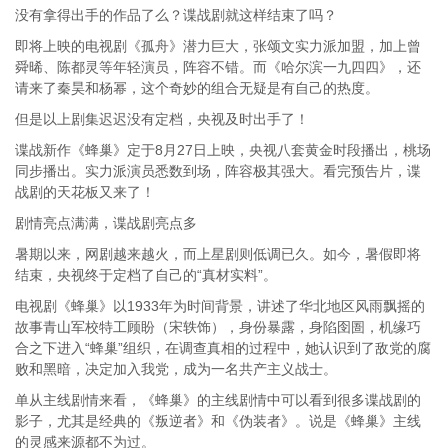
没有拿得出手的作品了么？谍战剧就这样结束了吗？
即将上映的电视剧《孤舟》潜力巨大，张颂文实力派加盟，加上曾
舜晞、陈都灵等年轻演员，阵容不错。而《哈尔滨一九四四》，还
请来了秦昊和杨幂，这个奇妙的组合无疑是有自己的热度。
但是以上剧集迟迟没有定档，央视及时出手了！
谍战新作《蜂巢》定于8月27日上映，央视八套黄金时段播出，桃场
同步播出。实力派演员悉数到场，阵容极其强大。看完预告片，谍
战剧的天花板又来了！
剧情亮点满满，谍战剧亮点多
暑期以来，网剧越来越火，而上星剧则低调已久。如今，暑假即将
结束，央视终于定档了自己的“真材实料”。
电视剧《蜂巢》以1933年为时间背景，讲述了华北地区风雨飘摇的
故事青山军校特工顾盼（宋轶饰），身份暴露，身陷囹圄，机缘巧
合之下进入“蜂巢”组织，在调查真相的过程中，她认识到了敌党的腐
败和黑暗，决定加入我党，成为一名共产主义战士。
单从主线剧情来看，《蜂巢》的主线剧情中可以看到很多谍战剧的
影子，尤其是经典的《叛逆者》和《伪装者》。说是《蜂巢》主线
的灵感来源都不为过。