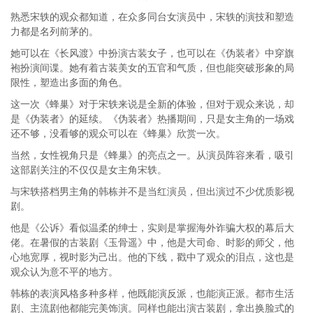
熟悉宋轶的观众都知道，在众多同台女演员中，宋轶的演技和塑造
力都是名列前茅的。
她可以在《长风渡》中扮演古装女子，也可以在《伪装者》中穿旗
袍扮演间谍。她有着古装美女的五官和气质，但也能突破形象的局
限性，塑造出多面的角色。
这一次《蜂巢》对于宋轶来说是全新的体验，但对于观众来说，却
是《伪装者》的延续。《伪装者》热播期间，只是女主角的一场戏
还不够，没看够的观众可以在《蜂巢》欣赏一次。
当然，女性视角只是《蜂巢》的亮点之一。从演员阵容来看，吸引
这部剧关注的不仅仅是女主角宋轶。
与宋轶搭档男主角的韩栋并不是当红演员，但出演过不少优质影视
剧。
他是《公诉》看似温柔的绅士，实则是掌握海外诈骗大权的幕后大
佬。在暑假的古装剧《玉骨遥》中，他是大司命、时影的师父，他
心地宽厚，视时影为己出。他的下线，戳中了观众的泪点，这也是
观众认为意不平的地方。
韩栋的表演风格多种多样，他既能演反派，也能演正派。都市生活
剧、主流剧他都能完美饰演。同样也能出演古装剧，拿出换脸式的