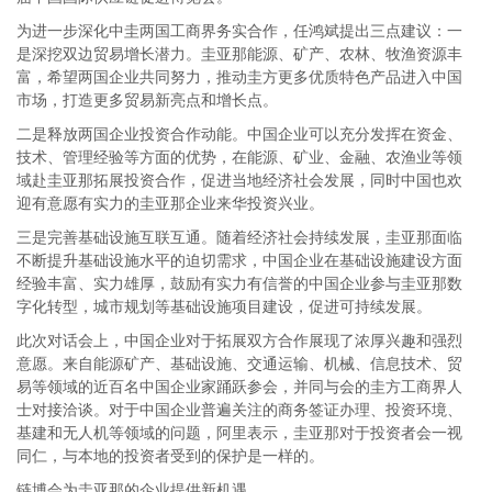
为进一步深化中圭两国工商界务实合作，任鸿斌提出三点建议：一
是深挖双边贸易增长潜力。圭亚那能源、矿产、农林、牧渔资源丰
富，希望两国企业共同努力，推动圭方更多优质特色产品进入中国
市场，打造更多贸易新亮点和增长点。
二是释放两国企业投资合作动能。中国企业可以充分发挥在资金、
技术、管理经验等方面的优势，在能源、矿业、金融、农渔业等领
域赴圭亚那拓展投资合作，促进当地经济社会发展，同时中国也欢
迎有意愿有实力的圭亚那企业来华投资兴业。
三是完善基础设施互联互通。随着经济社会持续发展，圭亚那面临
不断提升基础设施水平的迫切需求，中国企业在基础设施建设方面
经验丰富、实力雄厚，鼓励有实力有信誉的中国企业参与圭亚那数
字化转型，城市规划等基础设施项目建设，促进可持续发展。
此次对话会上，中国企业对于拓展双方合作展现了浓厚兴趣和强烈
意愿。来自能源矿产、基础设施、交通运输、机械、信息技术、贸
易等领域的近百名中国企业家踊跃参会，并同与会的圭方工商界人
士对接洽谈。对于中国企业普遍关注的商务签证办理、投资环境、
基建和无人机等领域的问题，阿里表示，圭亚那对于投资者会一视
同仁，与本地的投资者受到的保护是一样的。
链博会为圭亚那的企业提供新机遇