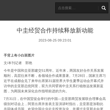
中圭经贸合作持续释放新动能
2023-08-25 09:23:01
手背上有小白斑图片
文/本刊记者 郭艳
今年是中国和圭亚那建交51周年。近年来，两国友好合作关系发展
顺利，高层往来不断，各领域合作成果显著。7月28日，国家主席习
近平在成都会见了来华出席第31届世界大学生夏季运动会开幕式并
访华的圭亚那总统阿里，双方共同擘画中圭关系行稳致远发展新蓝
图，为两国未来深化合作指明前进的方向。
7月31日，在中国贸促会举行的中国—圭亚那商贸发展联合理事会高
级别对话会上，阿里出席并发表主旨演讲时指出，圭亚那是加勒比
共同体成员国，欢迎中国企业赴圭投资兴业，并通过圭亚那走向更