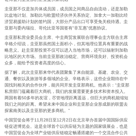
圭亚那不仅是加共体成员国，成员国之间商品自由流动，还是加勒
比盆地计划、加勒比与欧盟经济伙伴关系协定、加拿大一加勒比经
济贸易援助计划的签约国，大部分产品出口可享受免关税待遇。圭
亚那与委内瑞拉、哥伦比亚等国签有“非互惠”优惠协议。
圭亚那私营业委员会主席、中圭商贸发展联合理事会圭方联合主席
辛格介绍说，圭亚那虽然国土面积小，但其地理位置具有重要的战
略意义。赴圭亚那投资不仅可以进入当地市场，还可以辐射到加勒
比地区的大市场。当前圭亚那政治稳定、营商环境良好、投资机会
众多，能给予投资者高度的信心。
据了解，此次圭亚那来华代表团聚集了来自能源、基建、农业、交
通、餐饮以及旅游等多领域的企业。辛格表示，这些企业期待在中
国找到相关的合作伙伴，能共同开发圭亚那商机。他表示：“圭亚那
私营部门蕴藏着巨大商机，我们的发展需要更多技术和资本投入。
两国有着50多年的友谊，尽管地理距离遥远，但巨大的商机能缩短
我们之间的距离。希望未来中国企业和圭亚那企业形成新的联盟去
探索南美以及圭亚那的更多商机。”
中国贸促会将于11月28日至12月2日在北京举办首届中国国际供应
链促进博览会。这是全球首个以供应链为主题的国家级展会，也是
中国贸促会为全球产业链供应链稳定畅通搭建的一个交流合作公共