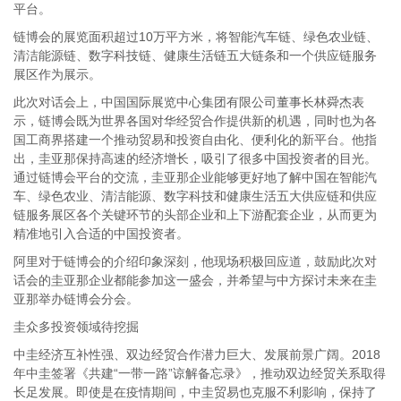
平台。
链博会的展览面积超过10万平方米，将智能汽车链、绿色农业链、
清洁能源链、数字科技链、健康生活链五大链条和一个供应链服务
展区作为展示。
此次对话会上，中国国际展览中心集团有限公司董事长林舜杰表
示，链博会既为世界各国对华经贸合作提供新的机遇，同时也为各
国工商界搭建一个推动贸易和投资自由化、便利化的新平台。他指
出，圭亚那保持高速的经济增长，吸引了很多中国投资者的目光。
通过链博会平台的交流，圭亚那企业能够更好地了解中国在智能汽
车、绿色农业、清洁能源、数字科技和健康生活五大供应链和供应
链服务展区各个关键环节的头部企业和上下游配套企业，从而更为
精准地引入合适的中国投资者。
阿里对于链博会的介绍印象深刻，他现场积极回应道，鼓励此次对
话会的圭亚那企业都能参加这一盛会，并希望与中方探讨未来在圭
亚那举办链博会分会。
圭众多投资领域待挖掘
中圭经济互补性强、双边经贸合作潜力巨大、发展前景广阔。2018
年中圭签署《共建“一带一路”谅解备忘录》，推动双边经贸关系取得
长足发展。即使是在疫情期间，中圭贸易也克服不利影响，保持了