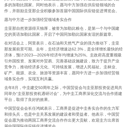
多的加勒比国家。同时他表示，愿与中方加强在供应链领域的合
作，并鼓励圭亚那企业积极参加首届中国国际供应链促进博览会。
愿与中方进一步加强经贸领域务实合作
圭亚那自然资源得天独厚，被誉为加勒比粮仓，是第一个与中国建
交的英语加勒比国家，开启了中国同加勒比国家友谊的新篇章。
在对话会上，阿里表示，在石油和天然气产业的强力推动下，圭亚
那发展前景可期。去年，圭经济增速达62.3%，是全球增长最快的经
济体，预计2023—2026年经济年均增速为25%。圭政府高度重视吸
引外国投资、发展对外贸易、完善基础设施建设，致力于提升产业
竞争力，推动经济多元化、可持续发展，增进人民福祉。圭林业、
矿产、能源、农业、旅游等资源丰富，愿同中方进一步加强经贸领
域务实合作，实现互利共赢。
去年8月，中圭建交50周年之际，中国贸促会与圭亚那投资促进局共
同举办“圭亚那投资机遇研讨会”，为中圭工商界深化交流与合作搭建
平台，取得了良好的效果。
中国贸促会会长任鸿斌表示，工商界是促进中圭务实合作的生力军
和排头兵，也是中圭关系发展的建设者和受益者。他表示，中国贸
促会愿为推动两国工商界交流合作作出更大贡献，欢迎圭方出席首
届中国国际供应链促进博览会。