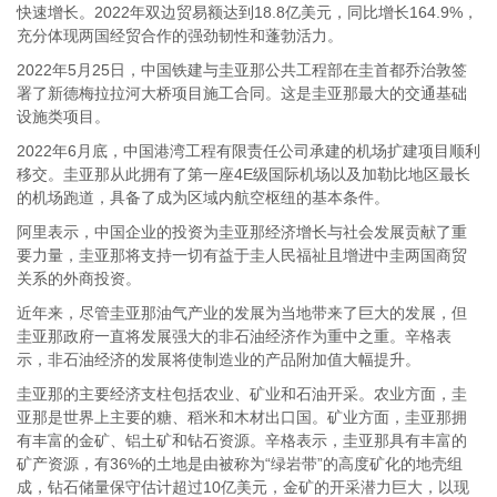
快速增长。2022年双边贸易额达到18.8亿美元，同比增长164.9%，
充分体现两国经贸合作的强劲韧性和蓬勃活力。
2022年5月25日，中国铁建与圭亚那公共工程部在圭首都乔治敦签
署了新德梅拉拉河大桥项目施工合同。这是圭亚那最大的交通基础
设施类项目。
2022年6月底，中国港湾工程有限责任公司承建的机场扩建项目顺利
移交。圭亚那从此拥有了第一座4E级国际机场以及加勒比地区最长
的机场跑道，具备了成为区域内航空枢纽的基本条件。
阿里表示，中国企业的投资为圭亚那经济增长与社会发展贡献了重
要力量，圭亚那将支持一切有益于圭人民福祉且增进中圭两国商贸
关系的外商投资。
近年来，尽管圭亚那油气产业的发展为当地带来了巨大的发展，但
圭亚那政府一直将发展强大的非石油经济作为重中之重。辛格表
示，非石油经济的发展将使制造业的产品附加值大幅提升。
圭亚那的主要经济支柱包括农业、矿业和石油开采。农业方面，圭
亚那是世界上主要的糖、稻米和木材出口国。矿业方面，圭亚那拥
有丰富的金矿、铝土矿和钻石资源。辛格表示，圭亚那具有丰富的
矿产资源，有36%的土地是由被称为“绿岩带”的高度矿化的地壳组
成，钻石储量保守估计超过10亿美元，金矿的开采潜力巨大，以现