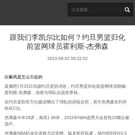
跟我们李凯尔比如何？约旦男篮归化
前篮网球员霍利斯-杰弗森
2023-09-02 09:32:02
白癜风是怎么引起的
直播吧7月25日讯据约旦篮协消息，约旦男篮归化前篮网球员朗戴-
霍利斯-杰弗森，他将为球队出战世界杯。
在约旦篮协官方社媒还晒出了球队的训练合照，其中杰弗森在列并
站在C位。
杰弗森今年28岁，身高1.98米，2015年NBA选秀大会首轮23顺位被
选中。
杰弗森NBA职业生涯效力过篮网、猛龙和开拓者，场均得到9分5.5