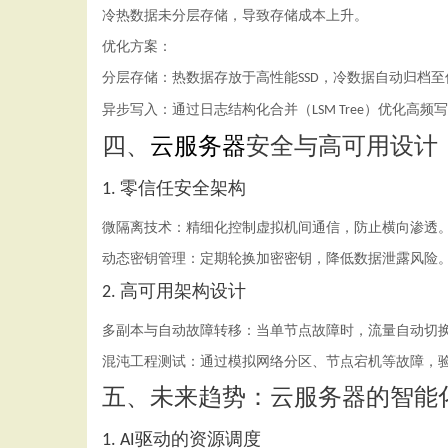
冷热数据未分层存储，导致存储成本上升。
优化方案：
分层存储：热数据存放于高性能
，冷数据自动归档至
SSD
异步写入：通过日志结构化合并（
）优化高频写
LSM Tree
四、
云服务器
安全与高可用设计
零信任安全架构
1.
微隔离技术：精细化控制虚拟机间通信，防止横向渗透
动态密钥管理：定期轮换加密密钥，降低数据泄露风险
高可用架构设计
2.
多副本与自动故障转移：当单节点故障时，流量自动切
混沌工程测试：通过模拟网络分区、节点宕机等故障，
五、未来趋势：云服务器的智能
驱动的资源调度
1. AI