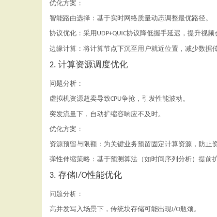
优化方案：
智能路由选择：基于实时网络质量动态调整最优路径。
协议优化：采用
协议降低握手延迟，提升视频
UDP+QUIC
边缘计算：将计算节点下沉至用户就近位置，减少数据
计算资源调度优化
2.
问题分析：
虚拟机资源超卖导致
争抢，引发性能波动。
CPU
突发流量下，自动扩缩容响应不及时。
优化方案：
资源预留与限额：为关键业务预留固定计算资源，防止
弹性伸缩策略：基于预测算法（如时间序列分析）提前
存储
性能优化
3.
I/O
问题分析：
高并发写入场景下，传统块存储可能出现
瓶颈。
I/O