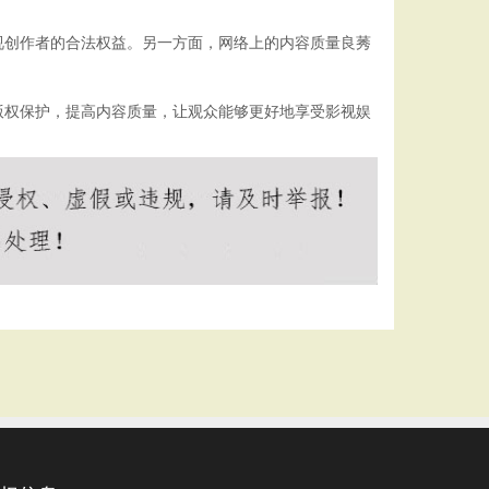
视创作者的合法权益。另一方面，网络上的内容质量良莠
版权保护，提高内容质量，让观众能够更好地享受影视娱