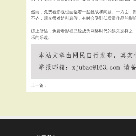
然而，免费看影视也面临着一些挑战和问题。一方面，
不齐，观众很难辨别真假，有时会受到低质量作品的影
综上所述，免费看影视已经成为网络时代的娱乐选择之
乐的乐趣。
上一篇：