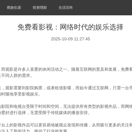
商旅生涯
投资理财
生活百科
免费看影视：网络时代的娱乐选择
2025-10-09 11:27:45
，而观影是许多人喜爱的休闲活动之一。随着互联网的普及和发展，免费
足不同人群的需求。
去，观影需要到影院购票，或者租借影碟，而如今通过互联网，只需一台
随时随地享受影视娱乐。
的影院和电视台受限于时间和空间，无法提供所有类型的影视作品，而网
趣爱好进行选择，无需受限于传统媒体的播放安排。
平台上的影视作品可以更容易地被观众发现和传播，从而吸引更多的关注
业注入了新的活力，推动了行业的发展。