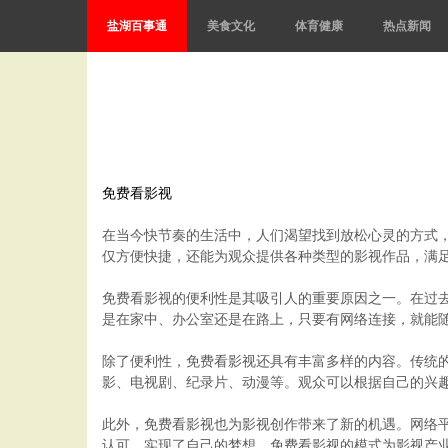
盐湖百事通
美食文化
体育健康
热点新闻
免费看影视
在当今快节奏的生活中，人们渴望找到放松心灵的方式
仅方便快捷，还能为观众提供各种类型的影视作品，满
免费看影视的便利性是其吸引人的重要原因之一。在过
是在家中、办公室还是在路上，只要有网络连接，就能
除了便利性，免费看影视还具有丰富多样的内容。传统
影、电视剧、纪录片、动漫等。观众可以根据自己的兴
此外，免费看影视也为影视创作带来了新的机遇。网络
认可，实现了自己的梦想。免费看影视的模式为影视产