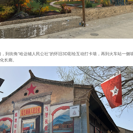
，到街角“哈达铺人民公社”的怀旧3D彩绘互动打卡墙，再到火车站一侧
文化长廊。