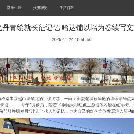
商旅生涯
投资理财
生活百科
色丹青绘就长征记忆 哈达铺以墙为卷续写
2025-11-24 15:58:56
路串联起白墙黛瓦的古镇街巷，一面面斑驳老墙被鲜艳的墙体彩绘点亮
打卡墙……，今年5月前后，随着10余幅大型红色主题墙体彩绘在红军街
年前那段峥嵘岁月“刻”进当代人的记忆，也为自己的红色文旅发展注入新动