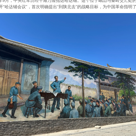
年9月，中央红军历经千难万险抵达哈达铺。这个位于岷山与秦岭交汇处
召开“哈达铺会议”，首次明确提出“到陕北去”的战略目标，为中国革命指明