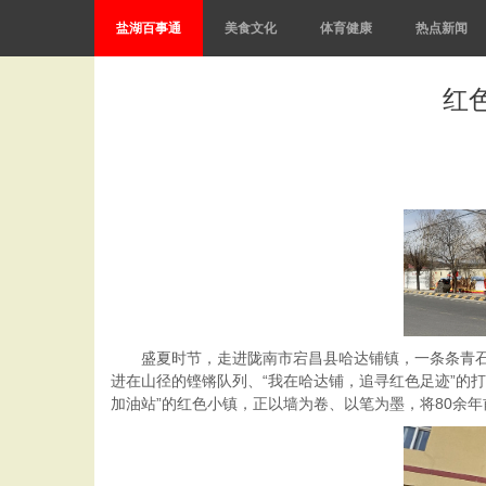
盐湖百事通
美食文化
体育健康
热点新闻
红
盛夏时节，走进陇南市宕昌县哈达铺镇，一条条青石板
进在山径的铿锵队列、“我在哈达铺，追寻红色足迹”的
加油站”的红色小镇，正以墙为卷、以笔为墨，将80余