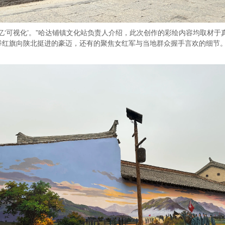
‘可视化’。”哈达铺镇文化站负责人介绍，此次创作的彩绘内容均取材于
红旗向陕北挺进的豪迈，还有的聚焦女红军与当地群众握手言欢的细节。“