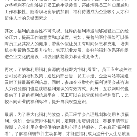
这些福利不仅能够提升员工的生活质量，还能增强员工的归属感和
工作积极性。随着职场竞争的加剧，福利待遇成为企业吸引人才和
留住人才的关键因素之一。
其次，福利的重要性不可忽视。优厚的福利待遇能够减轻员工的经
济压力，提高工作满意度和忠诚度。例如，完善的医疗保险可以保
障员工及其家人的健康，带薪休假让员工有时间休息和充电，培训
机会则帮助员工提升技能，实现职业发展。良好的福利体系还能促
进企业文化的建设，增强团队凝聚力和企业竞争力。
再次，了解和利用福利资源的过程即为“福利看看”。员工应主动关注
公司发布的福利政策，通过内部公告、员工手册、企业网站等渠道
及时了解最新福利信息。同时，参加企业举办的福利说明会或咨询
人力资源部门也是获取福利知识的有效方式。此外，互联网时代也
提供了丰富的福利信息平台，员工可以在线查阅相关福利资讯，比
较不同企业的福利标准，提升自我权益意识。
最后，为了最大化福利的效益，员工应学会合理规划和使用各项福
利。例如，合理安排体检时间，定期利用培训资源，积极申请带薪
假期，充分利用企业提供的健康和心理支持服务。只有真正“福利看
看”，了解福利细节并主动参与，才能使福利成为提升个人生活质量