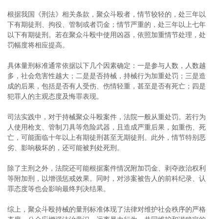
根据我国《刑法》相关条款，聚众斗殴者，情节较轻的，处三年以
下有期徒刑、拘役、管制或者罚金；情节严重的，处三年以上七年
以下有期徒刑。若在聚众斗殴中使用凶器，依照加重情节处理，处
罚幅度将相应提高。
具体量刑标准通常依据以下几个因素确定：一是参与人数，人数越
多，社会危害性越大；二是是否持械，持械行为加重处罚；三是造
成的后果，包括是否有人受伤、伤情轻重，甚至是否有死亡；四是
犯罪人的主观态度及悔罪表现。
司法实践中，对于持械聚众斗殴案件，法院一般从重处罚。若行为
人使用枪支、管制刀具等危险武器，且造成严重后果，如重伤、死
亡，可能面临十年以上有期徒刑甚至无期徒刑。此外，情节特别恶
劣、影响极坏的，还可能被判处死刑。
除了主刑之外，法院还可能根据案件情况附加罚金、剥夺政治权利
等附加刑，以增强惩戒效果。同时，对涉案被告人的前科纪录、认
罪态度等也会影响最终判决结果。
综上，聚众斗殴持械的量刑标准体现了法律对维护社会秩序的严格