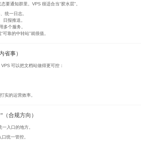
要通知群里。VPS 很适合当“胶水层”。
验、统一日志。
警、日报推送。
用多个服务。
“可靠的中转站”就很值。
内省事）
VPS 可以把文档站做得更可控：
实打实的运营效率。
界”（合规方向）
统一入口的地方。
入口统一管控。