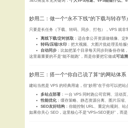
SEO角度常见关键词：
个人VPS用途、VPS能做什么、V
妙用二：做一个“永不下线”的下载与转存节
只要是长任务（下载、转码、同步、打包），VPS 就
离线下载/定时抓取
：适合拿公开资源做镜像、定
转码/压缩/水印
：把大视频、大图片批处理丢给服
自动同步
：比如把某个目录每天同步到备份存储
这里最重要的不是“能不能跑”，而是你要把它做成
可追溯
妙用三：搭一个“你自己说了算”的网站体系
建站当然是 VPS 的经典用途，但“妙用”在于你可以把站点
多站点部署
：一台 VPS 同时跑公司官网、活动
性能优化
：缓存策略、静态资源分离、图片压缩、H
SEO友好结构
：你能控制 URL、重定向规则、站
如果你关心 SEO，这里核心不是“VPS=SEO更好”，而