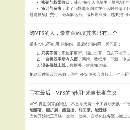
密钥与权限收口
：减少“每个人电脑里一堆私钥”
审计与留痕
：出了问题能追溯谁在什么时候做了
越是做项目交付、做车队运营、做长期业务，越要把“可
选VPS的人，最常踩的坑其实只有三个
很多“VPS不好用”的抱怨，最后都指向同一类问题：
只买不管
：系统不更新、端口全开、日志不清理
一台机器塞所有东西
：网站、数据库、下载、测
没备份就上线
：数据丢一次就知道痛。
把这三件事反过来做，你的 VPS 体验会直接上一个台阶
写在最后：VPS的“妙用”来自长期主义
VPS 真正划算的用法，不是今天装一个工具明天换一
能部署、能扩展、能监控、能回滚、能迁移
。
当你开始把工具链、文档、监控、自动化任务逐步搬上