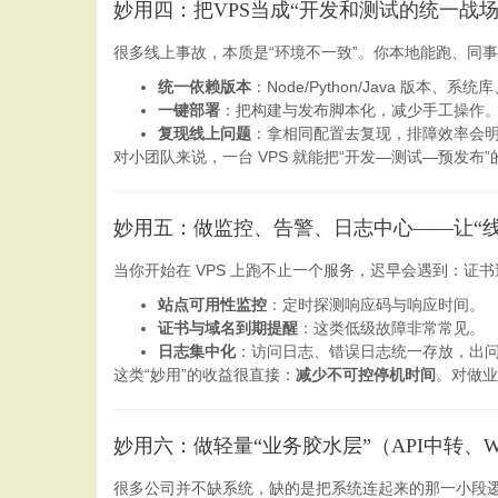
妙用四：把VPS当成“开发和测试的统一战
很多线上事故，本质是“环境不一致”。你本地能跑、同事那儿
统一依赖版本
：Node/Python/Java 版本
一键部署
：把构建与发布脚本化，减少手工操作
复现线上问题
：拿相同配置去复现，排障效率会
对小团队来说，一台 VPS 就能把“开发—测试—预发
妙用五：做监控、告警、日志中心——让“线
当你开始在 VPS 上跑不止一个服务，迟早会遇到：证
站点可用性监控
：定时探测响应码与响应时间。
证书与域名到期提醒
：这类低级故障非常常见。
日志集中化
：访问日志、错误日志统一存放，出
这类“妙用”的收益很直接：
减少不可控停机时间
。对做业
妙用六：做轻量“业务胶水层”（API中转、We
很多公司并不缺系统，缺的是把系统连起来的那一小段