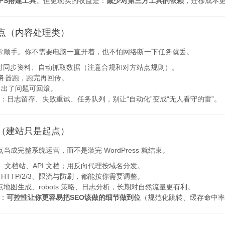
PS搭建工具
。但更现实的收益是：
减少对第三方工具的依赖
，迁移成本
点（内容处理类）
非常顺手。你不需要电脑一直开着，也不怕网络断一下任务就丢。
时同步资料、自动抓取数据（注意合规和对方站点规则）。
务器跑，跑完再回传。
，出了问题可回滚。
：日志留存、失败重试、任务队列，别让“自动化”变成“无人看守的雷”。
（建站只是起点）
当成完整系统运营，而不是装完 WordPress 就结束。
页、文档站、API 文档；用反向代理按域名分发。
TTP/2/3、限流与防刷，都能按你需要调整。
点地图生成、robots 策略、日志分析，长期对自然流量更有利。
是：
可控性让你更容易把SEO该做的细节做到位
（规范化跳转、缓存命中率