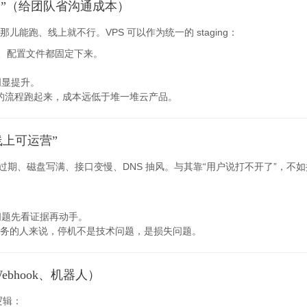
场”（给团队省沟通成本）
能跑、线上就不行。VPS 可以作为统一的 staging：
、系统库、配置文件都固定下来。
。
明显提升。
布”的流程跑起来，成本远低于堆一堆云产品。
上可运营”
书过期、磁盘写满、接口变慢、DNS 抽风。与其靠“用户说打不开了”，不
问题先看证据再动手。
务的人来说，停机不是技术问题，是损失问题。
bhook、机器人）
逻辑：