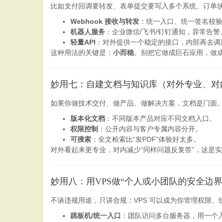
比如支付回调要转发、表单提交要写入多个系统、订单状态
Webhook 接收与转发
：统一入口、统一签名校
机器人服务
：企业微信/飞书/钉钉通知，异常告
轻量API
：对外提供一个稳定的接口，内部再去调
这种用法的关键是：
小而稳
。别把它做成巨石应用，做成
妙用七：自建文档与知识库（对外专业、对
如果你做技术交付、做产品、做解决方案，文档是门面。
版本化文档
：不同版本产品对应不同文档入口。
权限控制
：公开内容与客户专属内容分开。
可搜索
：全文检索比“发PDF”体验好太多。
对外看起来更专业，对内减少“同样问题反复答”，这是
妙用八：用VPS做“个人或小团队的安全边
不谈违规用途，只讲合规：VPS 可以成为你管理权限、
跳板机/统一入口
：团队访问多台服务器，用一个