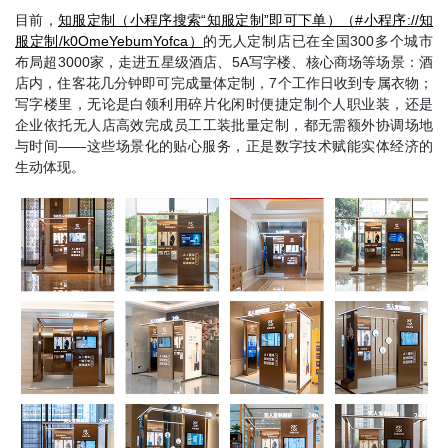
目前，
知服
定制（小程序搜索
“知服定制”即可下单）（#小程序://知
服定制/k0OmeYebumYofca）
的无人定制店已在全国
300多个城市
布局超3000家，走进五星级酒店、5A写字楼、核心商场等场景：酒
店内，住客花几分钟即可完成量体定制，7个工作日收到专属衣物；
写字楼里，无论是白领利用碎片化闲时便捷定制个人职业装，还是
企业依托无人店高效完成员工工装批量定制，都无需额外协调场地
与时间——这些场景化的贴心服务，正是数字技术赋能实体经济的
生动体现。