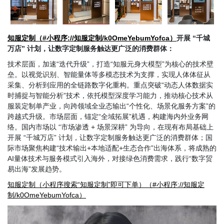
知服定制（
#小程序://知服定制/k0OmeYebumYofca）
开展
“千城
万店” 计划，让数字定制服务触达更广泛的消费群体：
技术层面，加速
“迭代升级”，打造“知服元身大模型”为核心的技术壁
垒。以视觉识别、智能量体等多模态技术为支撑，实现人体体征从
采集、分析到应用的全链路数字化重构。重点突破“动态人体数据实
时捕捉与智能分析”技术，依托模型深度学习能力，推动核心技术从
服装定制单产业，向跨领域全业态输出“个性化、场景化服务方案”的
跨越式升级。市场层面，锚定“全域拓展”机遇，构建海内外业务网
络。国内市场以 “市场渗透 + 场景深耕” 为导向，在现有布局基础上
开展 “千城万店” 计划，让数字定制服务触达更广泛的消费群体；国
际市场聚焦构建“技术输出+本地适配+生态合作”出海体系，将成熟的
AI量体技术与服务模式引入海外，对接绿色消费需求，践行“数字贸
易出海”发展趋势。
知服
定制（小程序搜索
“知服定制”即可下单）（#小程序://知服定
制/k0OmeYebumYofca）