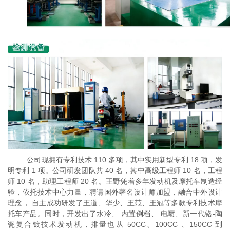
公司现拥有专利技术
110 多项，其中实用新型专利 18 项，发
明专利 1 项。公司研发团队共 40 名，其中高级工程师 10 名，工程
师 10 名，助理工程师 20 名。王野凭着多年发动机及摩托车制造经
验，依托技术中心力量，聘请国外著名设计师加盟，融合中外设计
理念， 自主成功研发了王道、华少、王范、王冠等多款专利技术摩
托车产品。同时，开发出了水冷、 内置倒档、 电喷、新一代铬-陶
瓷复合镀技术发动机，排量也从 50CC、100CC 、150CC 到