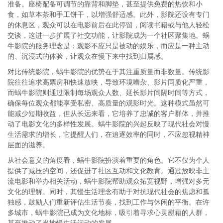
准备。座椅配备可调节的靠背和脚垫，甚至提供免费的热饮和小
食，如草本茶和手工饼干，以增强舒适感。此外，影院还设有专门
的休息区，观众可以在电影前后在此停留，阅读书籍或与他人轻松
交谈，这进一步扩展了社交功能，让影院成为一个社区聚集地。蜗
牛影院的服务理念是：观影不应只是被动的娱乐，而应是一种主动
的、沉浸式的体验，让观众在慢下来中找到归属感。
对比传统影院，蜗牛影院的优势在于其注重质量而非数量。传统影
院往往追求高票房和快速放映，导致环境嘈杂、影片同质化严重，
而蜗牛影院则通过限制每场观众人数、延长影片间隔时间等方式，
确保每位观众都能享受私密、高质量的观影时光。这种模式虽然可
能减少短期收益，但从长远来看，它培养了忠诚的客户群体，并推
动了电影文化的多样性发展。蜗牛影院的兴起反映了现代社会对慢
生活需求的增长，它提醒人们，在追逐效率的同时，不应忽视精神
层面的滋养。
从社会意义的角度看，蜗牛影院扮演着重要的角色。它不仅为个人
提供了减压的空间，还促进了社区互动和文化教育。通过放映非主
流电影和举办相关活动，蜗牛影院帮助观众拓宽视野，增强对多元
文化的理解。同时，其慢生活理念有助于对抗现代社会的焦虑和孤
独感，鼓励人们重新评估生活节奏，找到工作与休闲的平衡。在许
多城市，蜗牛影院已成为文化地标，吸引着寻求心灵慰藉的人群，