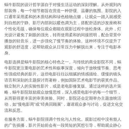
蜗牛影院的设计哲学源自于对慢生活运动的深刻理解。从外观到内
部装饰，每一个细节都旨在营造一种舒缓、温馨的氛围。影院的入
口通常采用柔和的木质结构和绿色植物点缀，让观众一踏入就感受
到自然的宁静。影厅内部则以暖色调为主，搭配舒适的沙发座椅和
个性化毛毯，确保每位观众都能在观影过程中放松身体。此外，灯
光设计避免了刺眼的强光，转而使用柔和的间接照明，配合背景中
播放的轻音乐，进一步强化了慢节奏的体验。这种环境不仅提升了
观影的舒适度，还帮助观众从日常压力中解脱出来，专注于电影本
身。
电影选择是蜗牛影院的核心特色之一。与传统的商业影院不同，蜗
牛影院更注重电影的艺术性和叙事深度，倾向于放映慢节奏、思考
性强或经典的影片。这些电影往往以细腻的情感描绘、缓慢的镜头
语言和深刻的主题探讨而著称，例如国际艺术电影节的获奖作品、
独立制片人的实验性影片，或是老电影修复版。通过这样的选片策
略，蜗牛影院鼓励观众放慢思维，深入感受电影中的每一个细节，
从而获得更丰富的审美体验。同时，影院还会定期举办主题放映活
动，如“慢电影周”或“经典回顾展”，邀请观众参与讨论，促进文化交
流和反思。
在服务方面，蜗牛影院强调个性化与人性化。观影过程中没有烦人
的广告插播，影片开始前会有一段简短的冥想引导，帮助观众静心