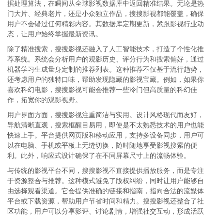
据处理算法，在瞬间从全球影视数据库中返回精准结果。无论是热
门大片、经典老片，还是小众独立作品，搜搜影视都能覆盖，确保
用户不会错过任何精彩内容。其数据库定期更新，紧跟影视行业动
态，让用户始终掌握最新资讯。
除了精准搜索，搜搜影视还融入了人工智能技术，打造了个性化推
荐系统。系统会分析用户的观影历史、评分行为和搜索偏好，通过
机器学习生成量身定制的推荐列表。这种推荐不仅基于流行趋势，
还考虑用户的独特口味，帮助发现隐藏的影视宝藏。例如，如果你
喜欢科幻电影，搜搜影视可能会推荐一些冷门但高质量的科幻佳
作，拓宽你的观影视野。
用户界面方面，搜搜影视注重简洁与实用。设计风格现代而友好，
导航清晰直观，搜索框醒目易用，即使是不太熟悉技术的用户也能
快速上手。平台提供网页版和移动应用，支持多设备同步，用户可
以在电脑、手机或平板上无缝切换，随时随地享受影视搜索的便
利。此外，响应式设计确保了在不同屏幕尺寸上的流畅体验。
与传统的影视平台不同，搜搜影视不直接提供播放服务，而是专注
于资源整合与推荐。这种模式避免了版权纠纷，同时让用户能够自
由选择观看渠道。它会提供准确的链接和指南，指向合法的流媒体
平台或下载资源，帮助用户节省时间和精力。搜搜影视还整合了社
区功能，用户可以分享影评、讨论剧情，增强社交互动，形成活跃