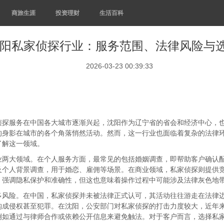
商旅生涯
投资理财
生活百科
阳私家侦探行业：服务范围、法律风险与
2026-03-23 00:39:33
侦探服务在中国各大城市逐渐兴起，沈阳作为辽宁省的省会和经济中心，
的身影在城市的各个角落悄然活动。然而，这一行业也面临着复杂的法律
了解这一领域。
业两大领域。在个人服务方面，最常见的包括婚姻调查，即帮助客户确认
及个人背景调查，用于婚恋、雇佣等场景。在商业领域，私家侦探则提供
，强调隐私保护和准确性，但这也意味着操作过程中可能涉及法律灰色地
多风险。在中国，私家侦探并未被法律正式认可，其活动往往游走在法律
构成侵权甚至犯罪。在沈阳，公安部门对私家侦探的打击力度较大，近年
例如通过与律师合作或依赖公开信息来避免触法。对于客户而言，选择私