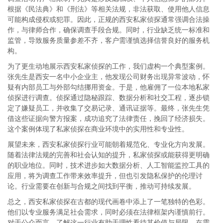
根据《民法典》和《刑法》等相关法规，非法获取、使用他人信息
可能构成侵权或犯罪。因此，正规的西安私家侦探通常强调合法操
作，与律师合作，确保调查手段合规。同时，行业缺乏统一标准和
监管，导致服务质量参差不齐，客户需谨慎选择信誉良好的服务机
构。
为了更生动地展示西安私家侦探的工作，我们虚构一个典型案例。
张先生是西安一名中小企业主，他发现公司财务出现异常波动，怀
疑有内部员工与外部勾结挪用资金。于是，他雇佣了一位本地私家
侦探进行调查。侦探通过隐秘跟踪、数据分析和社交工程，逐步锁
定了嫌疑员工，并收集了交易记录、通讯证据等。最终，张先生凭
借这些证据向警方报案，成功追究了法律责任，挽回了经济损失。
这个案例体现了私家侦探在商业环境中的实用性和专业性。
展望未来，西安私家侦探行业可能朝着规范化、专业化方向发展。
随着法律法规的完善和社会认知的提升，私家侦探或能获得更明确
的职业地位。同时，技术进步如大数据分析、人工智能监控工具的
应用，将为调查工作带来效率提升，但也引发隐私保护的伦理讨
论。行业需要在创新与合规之间找到平衡，推动可持续发展。
总之，西安私家侦探在古都的现代画卷中添上了一笔独特的色彩。
他们以专业服务满足社会需求，同时必须在法律框架内谨慎前行。
对于公众而言，了解这一行业有助于理性看待其价值与局限，在需