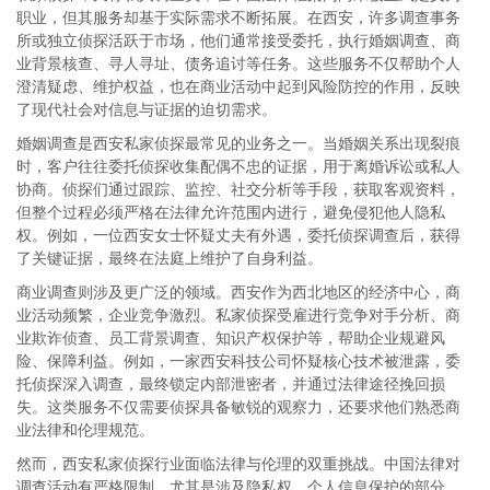
职业，但其服务却基于实际需求不断拓展。在西安，许多调查事务
所或独立侦探活跃于市场，他们通常接受委托，执行婚姻调查、商
业背景核查、寻人寻址、债务追讨等任务。这些服务不仅帮助个人
澄清疑虑、维护权益，也在商业活动中起到风险防控的作用，反映
了现代社会对信息与证据的迫切需求。
婚姻调查是西安私家侦探最常见的业务之一。当婚姻关系出现裂痕
时，客户往往委托侦探收集配偶不忠的证据，用于离婚诉讼或私人
协商。侦探们通过跟踪、监控、社交分析等手段，获取客观资料，
但整个过程必须严格在法律允许范围内进行，避免侵犯他人隐私
权。例如，一位西安女士怀疑丈夫有外遇，委托侦探调查后，获得
了关键证据，最终在法庭上维护了自身利益。
商业调查则涉及更广泛的领域。西安作为西北地区的经济中心，商
业活动频繁，企业竞争激烈。私家侦探受雇进行竞争对手分析、商
业欺诈侦查、员工背景调查、知识产权保护等，帮助企业规避风
险、保障利益。例如，一家西安科技公司怀疑核心技术被泄露，委
托侦探深入调查，最终锁定内部泄密者，并通过法律途径挽回损
失。这类服务不仅需要侦探具备敏锐的观察力，还要求他们熟悉商
业法律和伦理规范。
然而，西安私家侦探行业面临法律与伦理的双重挑战。中国法律对
调查活动有严格限制，尤其是涉及隐私权、个人信息保护的部分。