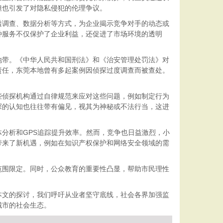
但也引发了对隐私侵犯的伦理争议。
透调查、数据分析等方式，为企业揭示竞争对手的动态或
种服务不仅保护了企业利益，还促进了市场环境的透明
地带。《中华人民共和国刑法》和《治安管理处罚法》对
责任，东莞本地曾有多起案例因侦探过度调查而被查处。
些侦探机构通过自律规范来应对这些问题，例如制定行为
探的认知也往往带有偏见，视其为神秘或不法行当，这进
分析和GPS追踪提升效率。然而，竞争也日益激烈，小
带来了新机遇，例如在知识产权保护和网络安全领域的需
范围限定。同时，公众教育的重要性凸显，帮助市民理性
。
本文的探讨，我们呼吁从业者坚守底线，社会各界加强监
城市的社会生态。