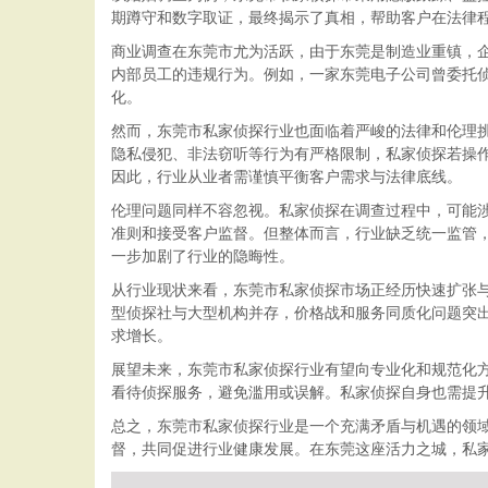
期蹲守和数字取证，最终揭示了真相，帮助客户在法律
商业调查在东莞市尤为活跃，由于东莞是制造业重镇，
内部员工的违规行为。例如，一家东莞电子公司曾委托
化。
然而，东莞市私家侦探行业也面临着严峻的法律和伦理
隐私侵犯、非法窃听等行为有严格限制，私家侦探若操
因此，行业从业者需谨慎平衡客户需求与法律底线。
伦理问题同样不容忽视。私家侦探在调查过程中，可能
准则和接受客户监督。但整体而言，行业缺乏统一监管
一步加剧了行业的隐晦性。
从行业现状来看，东莞市私家侦探市场正经历快速扩张
型侦探社与大型机构并存，价格战和服务同质化问题突
求增长。
展望未来，东莞市私家侦探行业有望向专业化和规范化
看待侦探服务，避免滥用或误解。私家侦探自身也需提
总之，东莞市私家侦探行业是一个充满矛盾与机遇的领
督，共同促进行业健康发展。在东莞这座活力之城，私