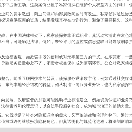
程序中占据主动。这类案例凸显了私家侦探在维护个人权益方面的作用，
企业间的竞争激烈，商业间谍和内部腐败问题时有发生。私家侦探通过渗
侦探调查供应商的资质，结果发现其存在欺诈行为，避免了巨额损失。这
挑战。在中国法律框架下，私家侦探并非正式职业，其活动常游走在灰色
作不当，可能触犯法律。例如，未经许可的监控或信息盗取可能导致刑事
涉及道德困境，如欺骗手段的使用或对无辜第三方的干扰。在东莞市，一
，导致服务质量参差不齐，消费者权益保护成为薄弱环节。公众对私家侦
与整合。随着互联网技术的普及，侦探服务逐渐数字化，例如通过社交媒体
出。东莞本地经济结构的转型，如从制造业向服务业升级，也为私家侦探
方向发展。政府监管的加强可能推动行业标准建立，例如资质认证和业务
升法律素养和伦理意识，以合法手段服务社会，成为城市治理的辅助力量
域。它既满足了社会对隐私调查的需求，又面临法律和伦理的拷问。通过
家侦探或许将继续扮演隐秘角色，但其透明化与规范化进程，将深刻影响