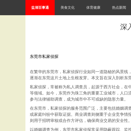
盐湖百事通
美食文化
体育健康
热点新闻
深
东莞市私家侦探
在繁华的东莞市，私家侦探行业如同一道隐秘的风景线
逐渐在东莞这片土地上生根发芽。本文旨在深入剖析东
私家侦探，常被称为私人调查员，起源于西方社会，在
等领域。如今，东莞作为珠三角的重要工业城市，人口
参与法律辅助调查，成为城市中不可或缺的隐形力量。
在东莞市，私家侦探的服务范围广泛，主要包括婚姻调
或家庭纠纷中获取证据。商业调查则侧重于企业竞争情
则用于招聘审核或合作方评估，确保商业交易的安全性
以婚姻调查为例，东莞市私家侦探常采用隐蔽跟踪、监