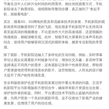
节奏生活中人们碎片化时间的利用需求。相比传统观看方式，手机
影院省去了购票排队、场馆限制等繁琐步骤，真正做到了“拿起手
机，就能看电影”。
其次，随着4G、5G网络的普及和流媒体技术的发展，手机影院的观
影画质和流畅度得到了质的飞跃。现在很多手机影院平台支持高清
甚至超高清的视频播放，不论是动作大片的高速场面，还是细腻的
情感戏份，都能清晰呈现。此外，智能手机大屏幕和立体声耳机的
结合，使得用户能够获得沉浸式的视听体验，媲美专业影院的享受
感。
除了观影，手机影院还融入了多样化的互动功能。例如，实时弹幕
评论让观众在观看影片时能参与讨论，增加社交乐趣；多语种字幕
选择满足不同用户的需求；还有观影记录和个性推荐系统，帮助用
户更便捷地管理和发现喜欢的影片。这些智能化、人性化的设计极
大提升了用户粘性和满意度。
安全和版权保护也是手机影院发展过程中重点考虑的问题。主流手
机影院平台与影视版权方密切合作，确保所有影片资源合法合规，
保护创作者的权益。同时，平台通过技术手段防止盗版内容的传
播，为用户营造一个良好的观影环境。这不仅推动了影视产业的健
康发展，也增强了用户的信任感。