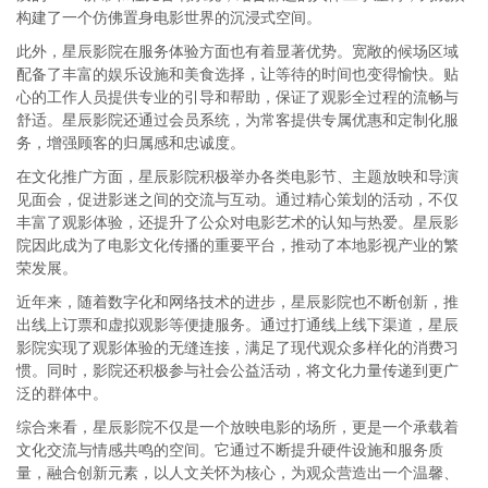
构建了一个仿佛置身电影世界的沉浸式空间。
此外，星辰影院在服务体验方面也有着显著优势。宽敞的候场区域
配备了丰富的娱乐设施和美食选择，让等待的时间也变得愉快。贴
心的工作人员提供专业的引导和帮助，保证了观影全过程的流畅与
舒适。星辰影院还通过会员系统，为常客提供专属优惠和定制化服
务，增强顾客的归属感和忠诚度。
在文化推广方面，星辰影院积极举办各类电影节、主题放映和导演
见面会，促进影迷之间的交流与互动。通过精心策划的活动，不仅
丰富了观影体验，还提升了公众对电影艺术的认知与热爱。星辰影
院因此成为了电影文化传播的重要平台，推动了本地影视产业的繁
荣发展。
近年来，随着数字化和网络技术的进步，星辰影院也不断创新，推
出线上订票和虚拟观影等便捷服务。通过打通线上线下渠道，星辰
影院实现了观影体验的无缝连接，满足了现代观众多样化的消费习
惯。同时，影院还积极参与社会公益活动，将文化力量传递到更广
泛的群体中。
综合来看，星辰影院不仅是一个放映电影的场所，更是一个承载着
文化交流与情感共鸣的空间。它通过不断提升硬件设施和服务质
量，融合创新元素，以人文关怀为核心，为观众营造出一个温馨、