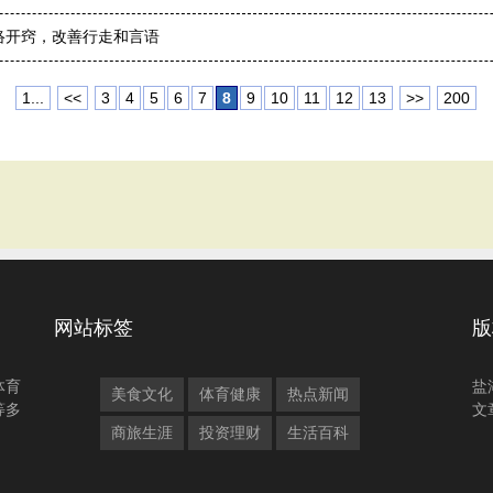
络开窍，改善行走和言语
1...
<<
3
4
5
6
7
8
9
10
11
12
13
>>
200
网站标签
版
体育
盐
美食文化
体育健康
热点新闻
等多
文
商旅生涯
投资理财
生活百科