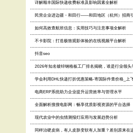
详解顺丰国际快递收费标准及影响因素全解析
民营企业进边疆・和田行——和田地区（杭州）招商
如何高效查航班信息：实用技巧与注意事项全解析
不卡影院：打造极致观影体验的在线视频平台解析
抖音seo
2026年知名镀锌钢格板工厂排名揭晓，谁是行业领头
学会利用DHL快递打折优惠策略-寄国际件查价格_上
电商ERP系统助力企业提升运营效率与管理水平
全面解析搜搜电影网：畅享优质影视资源的平台选择
现代农业中的虫情测报灯应用与发展趋势分析
同样治硬皮病，有人皮肤变软有人加重？差别原来在