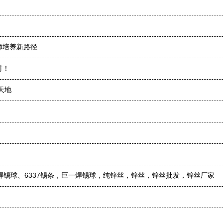
师培养新路径
对！
天地
焊锡球、6337锡条，巨一焊锡球，纯锌丝，锌丝，锌丝批发，锌丝厂家