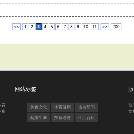
<<
1
2
3
4
5
6
7
8
9
10
11
>>
200
网站标签
版
体育
盐
美食文化
体育健康
热点新闻
等多
文
商旅生涯
投资理财
生活百科