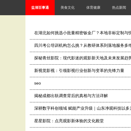
盐湖百事通
美食文化
体育健康
热点新闻
在湖北如何挑选小批量精密钣金厂？本地非标定制与
四川考公培训机构怎么挑？从教研体系到落地服务多
探秘青丝影院：现代影迷的观影新天地及未来发展趋
新视觉影视：引领影视行业创新与变革的先锋力量
seo
揭秘成都出轨调查背后的真相与方法详解
深耕数字科创领域 赋能产业升级｜山东净观科技以多
星星影院：点亮观影新体验的文化殿堂