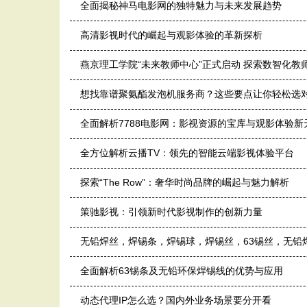
全面揭秘神马电影网的独特魅力与未来发展趋势
高清影视时代的崛起与观影体验的革新探析
燕京理工学院“未来教师中心”正式启动 探索数智化教
想找靠谱聚氨酯发泡机服务商？这些要点让你轻松选
全面解析7788电影网：影视资源的宝库与观影体验新
全方位解析云播TV：领先的智能云端影视体验平台
探索“The Row”：奢华时尚品牌的崛起与魅力解析
策驰影视：引领新时代影视制作的创新力量
无铅焊丝，焊锡条，焊锡球，焊锡丝，63锡丝，无铅
全面解析63锡条及无铅环保焊锡线的优势与应用
动态代理IP怎么选？国内外业务场景要分开看