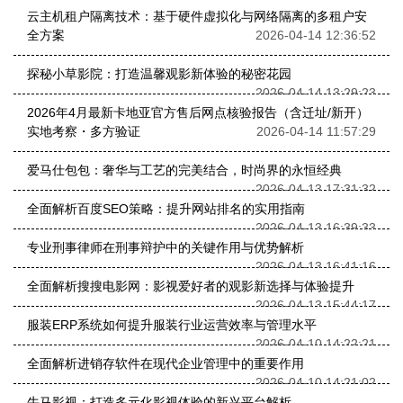
云主机租户隔离技术：基于硬件虚拟化与网络隔离的多租户安
全方案​
2026-04-14 12:36:52
探秘小草影院：打造温馨观影新体验的秘密花园
2026-04-14 13:29:23
2026年4月最新卡地亚官方售后网点核验报告（含迁址/新开）
实地考察・多方验证
2026-04-14 11:57:29
爱马仕包包：奢华与工艺的完美结合，时尚界的永恒经典
2026-04-13 17:31:32
全面解析百度SEO策略：提升网站排名的实用指南
2026-04-13 16:39:33
专业刑事律师在刑事辩护中的关键作用与优势解析
2026-04-13 16:41:16
全面解析搜搜电影网：影视爱好者的观影新选择与体验提升
2026-04-13 15:44:17
服装ERP系统如何提升服装行业运营效率与管理水平
2026-04-10 14:22:21
全面解析进销存软件在现代企业管理中的重要作用
2026-04-10 14:21:02
牛马影视：打造多元化影视体验的新兴平台解析