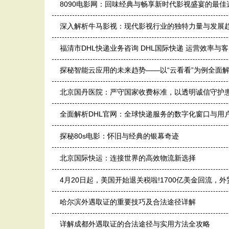
8090电影网：回味经典与畅享新时代影视盛宴的最佳
深入解析牛马影视：现代影视行业的独特力量与发展
福清市‌DHL快递业务咨询 DHL国际快递 运营效率
探秘智能云应用的未来趋势——以“云看看”为例全面
北京国丹医院：严守国家收费标准，以透明诚信守护
全面解析DHL官网：全球快递服务的数字化窗口与用
探秘80s电影：怀旧与经典的银幕奇迹
北京国际快运：连接世界的高效物流新选择
4月20日起，美国开始退关税啦!1700亿美金回流，
哈尔滨外遇取证的重要技巧及合法途径详解
详解成都外遇取证的合法途径与实用方法全攻略