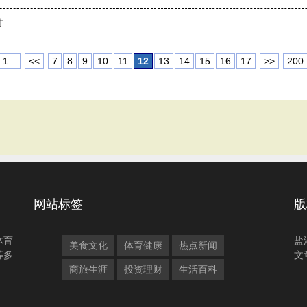
讨
1...
<<
7
8
9
10
11
12
13
14
15
16
17
>>
200
网站标签
版
体育
盐
美食文化
体育健康
热点新闻
等多
文
商旅生涯
投资理财
生活百科