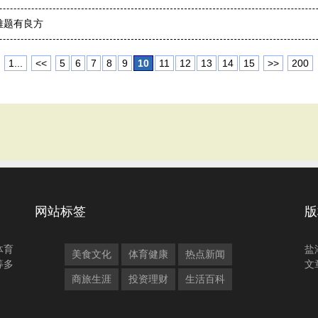
难题有良方
1...
<<
5
6
7
8
9
10
11
12
13
14
15
>>
200
网站标签
版
体育
盐
美食文化
体育健康
热点新闻
等多
文
商旅生涯
投资理财
生活百科